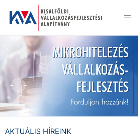
Ugrás
a
tartalomra
AKTUÁLIS HÍREINK