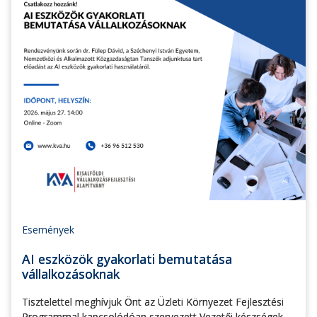
Események
AI eszközök gyakorlati bemutatása
vállalkozásoknak
Tisztelettel meghívjuk Önt az Üzleti Környezet Fejlesztési
Programmal kapcsolódóan szervezett Vezetői készségek