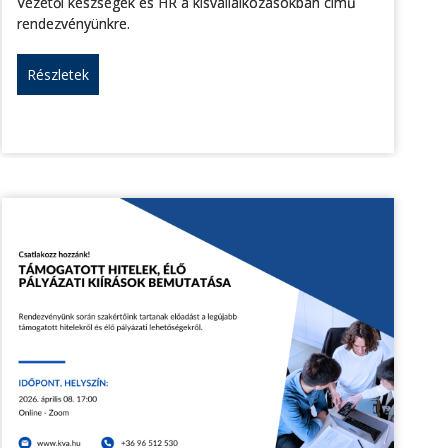
Vezetői készségek és HR a kisvállalkozásokban című
rendezvényünkre.
Részletek