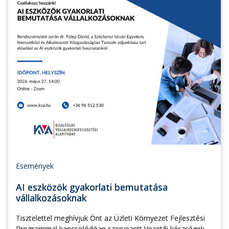
Események
AI eszközök gyakorlati bemutatása
vállalkozásoknak
Tisztelettel meghívjuk Önt az Üzleti Környezet Fejlesztési
Programmal kapcsolódóan szervezett Vezetői készségek