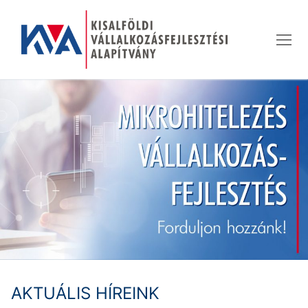
Ugrás
a
tartalomra
AKTUÁLIS HÍREINK