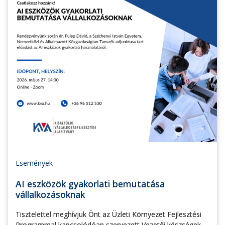
Események
AI eszközök gyakorlati bemutatása
vállalkozásoknak
Tisztelettel meghívjuk Önt az Üzleti Környezet Fejlesztési
Programmal kapcsolódóan szervezett Vezetői készségek