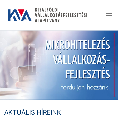
Ugrás
a
tartalomra
AKTUÁLIS HÍREINK