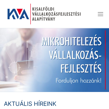
Ugrás
a
tartalomra
AKTUÁLIS HÍREINK