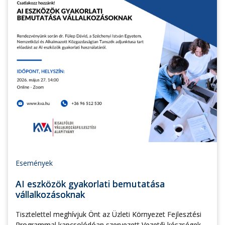
Események
AI eszközök gyakorlati bemutatása
vállalkozásoknak
Tisztelettel meghívjuk Önt az Üzleti Környezet Fejlesztési
Programmal kapcsolódóan szervezett Vezetői készségek