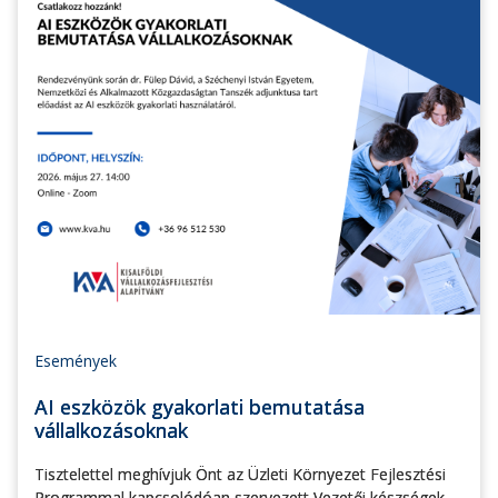
Események
AI eszközök gyakorlati bemutatása
vállalkozásoknak
Tisztelettel meghívjuk Önt az Üzleti Környezet Fejlesztési
Programmal kapcsolódóan szervezett Vezetői készségek