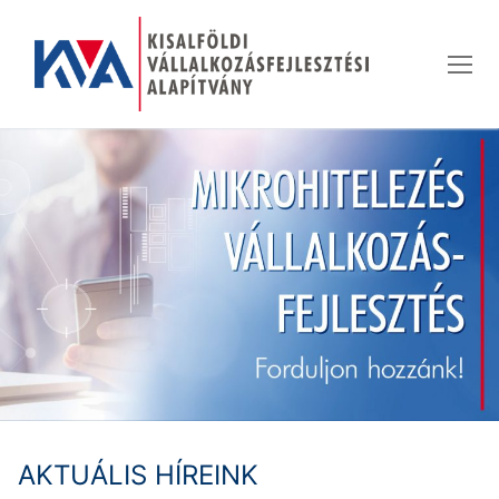
Ugrás
a
tartalomra
AKTUÁLIS HÍREINK