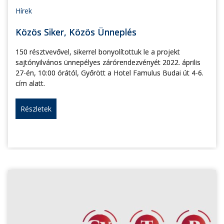
Hírek
Közös Siker, Közös Ünneplés
150 résztvevővel, sikerrel bonyolítottuk le a projekt
sajtónyilvános ünnepélyes zárórendezvényét 2022. április
27-én, 10:00 órától, Győrött a Hotel Famulus Budai út 4-6.
cím alatt.
Részletek