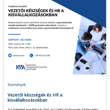
Események
Vezetői készségek és HR a
kisvállalkozásokban
Tisztelettel meghívjuk Önt az Üzleti Környezet Fejlesztési