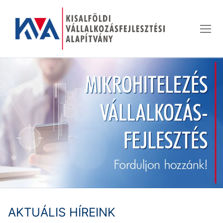
Ugrás
a
tartalomra
AKTUÁLIS HÍREINK