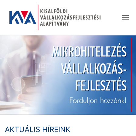
Ugrás
a
tartalomra
AKTUÁLIS HÍREINK