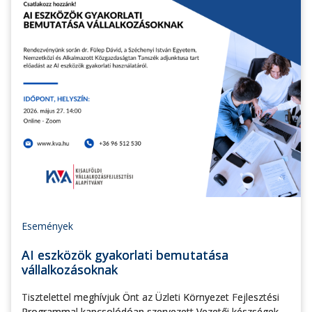
Események
AI eszközök gyakorlati bemutatása
vállalkozásoknak
Tisztelettel meghívjuk Önt az Üzleti Környezet Fejlesztési
Programmal kapcsolódóan szervezett Vezetői készségek