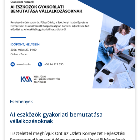
Események
AI eszközök gyakorlati bemutatása
vállalkozásoknak
Tisztelettel meghívjuk Önt az Üzleti Környezet Fejlesztési
Programmal kapcsolódóan szervezett Vezetői készségek