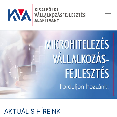
Ugrás
a
tartalomra
AKTUÁLIS HÍREINK