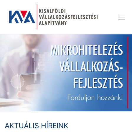
Ugrás
a
tartalomra
AKTUÁLIS HÍREINK