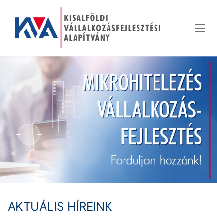
Ugrás
a
tartalomra
AKTUÁLIS HÍREINK