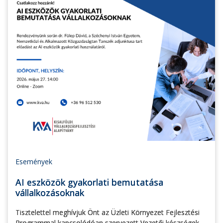
Események
AI eszközök gyakorlati bemutatása
vállalkozásoknak
Tisztelettel meghívjuk Önt az Üzleti Környezet Fejlesztési
Programmal kapcsolódóan szervezett Vezetői készségek