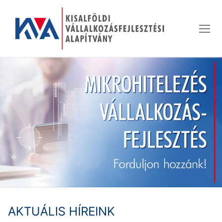
Ugrás
a
tartalomra
AKTUÁLIS HÍREINK