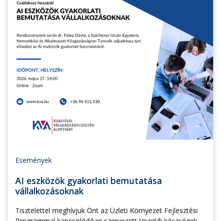
Események
AI eszközök gyakorlati bemutatása
vállalkozásoknak
Tisztelettel meghívjuk Önt az Üzleti Környezet Fejlesztési
Programmal kapcsolódóan szervezett Vezetői készségek