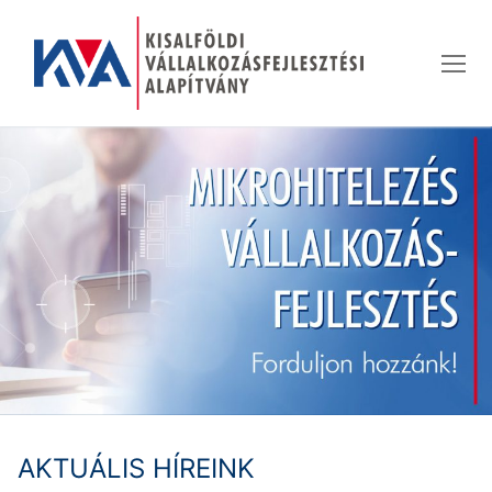
Ugrás
a
tartalomra
AKTUÁLIS HÍREINK