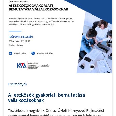
Események
AI eszközök gyakorlati bemutatása
vállalkozásoknak
Tisztelettel meghívjuk Önt az Üzleti Környezet Fejlesztési
Programmal kapcsolódóan szervezett Vezetői készségek