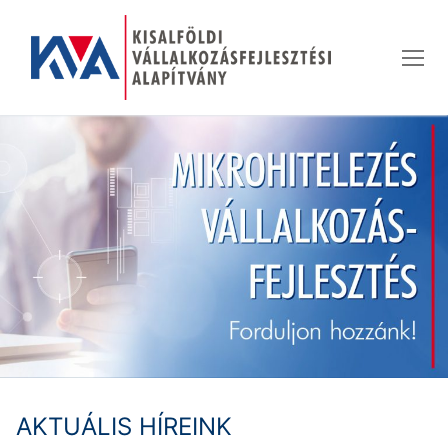
Ugrás
a
tartalomra
AKTUÁLIS HÍREINK