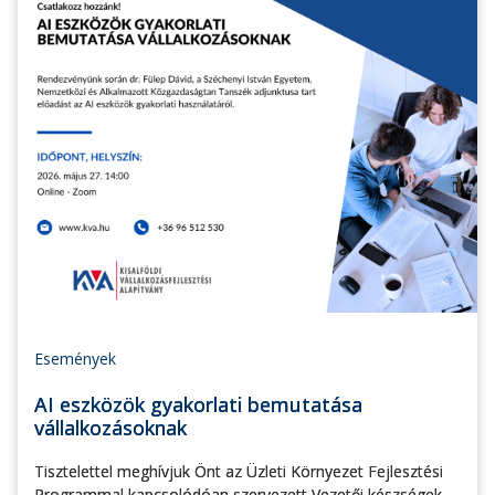
Események
AI eszközök gyakorlati bemutatása
vállalkozásoknak
Tisztelettel meghívjuk Önt az Üzleti Környezet Fejlesztési
Programmal kapcsolódóan szervezett Vezetői készségek