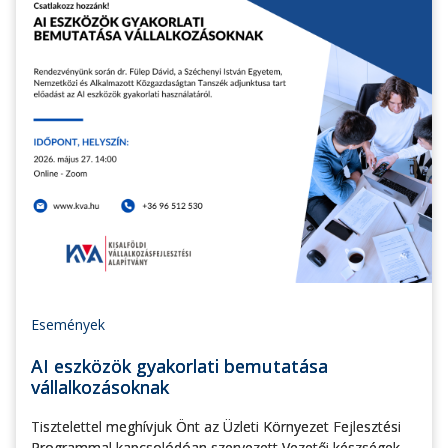
Események
AI eszközök gyakorlati bemutatása
vállalkozásoknak
Tisztelettel meghívjuk Önt az Üzleti Környezet Fejlesztési
Programmal kapcsolódóan szervezett Vezetői készségek