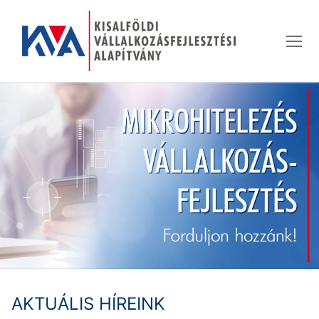
Ugrás
a
tartalomra
AKTUÁLIS HÍREINK