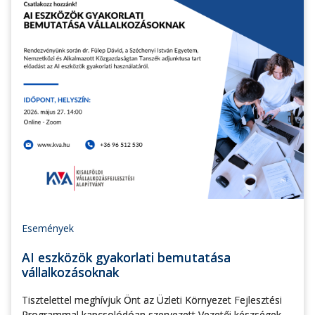
Események
AI eszközök gyakorlati bemutatása
vállalkozásoknak
Tisztelettel meghívjuk Önt az Üzleti Környezet Fejlesztési
Programmal kapcsolódóan szervezett Vezetői készségek