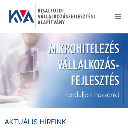
Ugrás
a
tartalomra
AKTUÁLIS HÍREINK