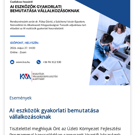
Események
AI eszközök gyakorlati bemutatása
vállalkozásoknak
Tisztelettel meghívjuk Önt az Üzleti Környezet Fejlesztési
Programmal kapcsolódóan szervezett Vezetői készségek