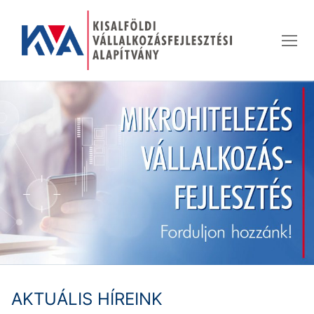
Ugrás
a
tartalomra
AKTUÁLIS HÍREINK