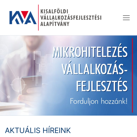
Ugrás
a
tartalomra
AKTUÁLIS HÍREINK