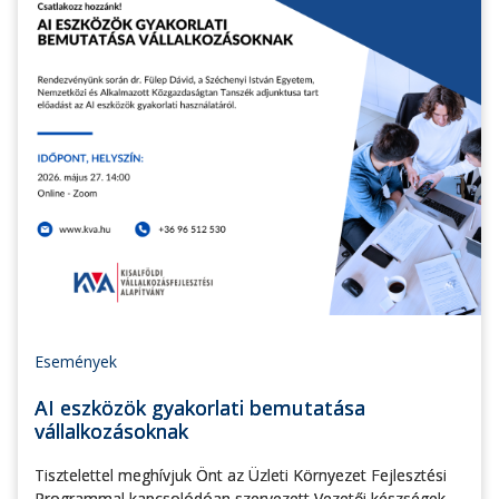
Események
AI eszközök gyakorlati bemutatása
vállalkozásoknak
Tisztelettel meghívjuk Önt az Üzleti Környezet Fejlesztési
Programmal kapcsolódóan szervezett Vezetői készségek