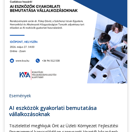
Események
AI eszközök gyakorlati bemutatása
vállalkozásoknak
Tisztelettel meghívjuk Önt az Üzleti Környezet Fejlesztési
Programmal kapcsolódóan szervezett Vezetői készségek