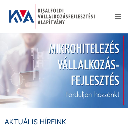
Ugrás
a
tartalomra
AKTUÁLIS HÍREINK