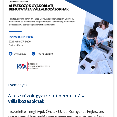
Események
AI eszközök gyakorlati bemutatása
vállalkozásoknak
Tisztelettel meghívjuk Önt az Üzleti Környezet Fejlesztési
Programmal kapcsolódóan szervezett Vezetői készségek