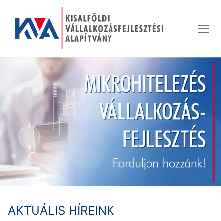
Ugrás
a
tartalomra
AKTUÁLIS HÍREINK