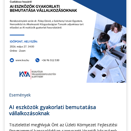
Események
AI eszközök gyakorlati bemutatása
vállalkozásoknak
Tisztelettel meghívjuk Önt az Üzleti Környezet Fejlesztési
Programmal kapcsolódóan szervezett Vezetői készségek