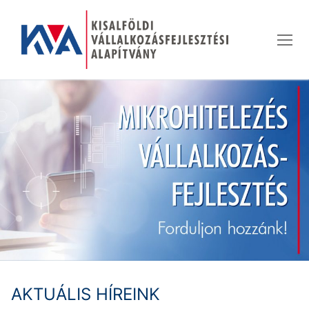
Ugrás
a
tartalomra
AKTUÁLIS HÍREINK