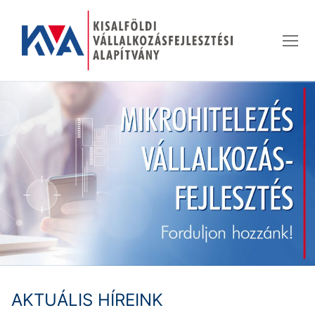
Ugrás
a
tartalomra
AKTUÁLIS HÍREINK