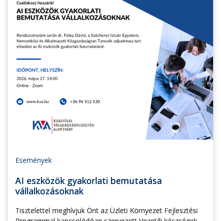
Események
AI eszközök gyakorlati bemutatása
vállalkozásoknak
Tisztelettel meghívjuk Önt az Üzleti Környezet Fejlesztési
Programmal kapcsolódóan szervezett Vezetői készségek