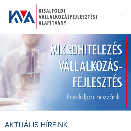
Ugrás
a
tartalomra
AKTUÁLIS HÍREINK