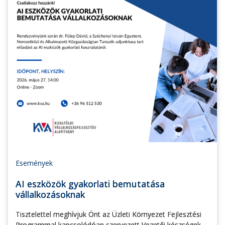
Események
AI eszközök gyakorlati bemutatása
vállalkozásoknak
Tisztelettel meghívjuk Önt az Üzleti Környezet Fejlesztési
Programmal kapcsolódóan szervezett Vezetői készségek