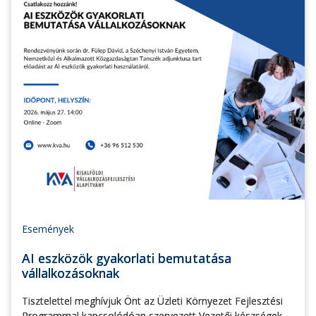
Események
AI eszközök gyakorlati bemutatása
vállalkozásoknak
Tisztelettel meghívjuk Önt az Üzleti Környezet Fejlesztési
Programmal kapcsolódóan szervezett Vezetői készségek