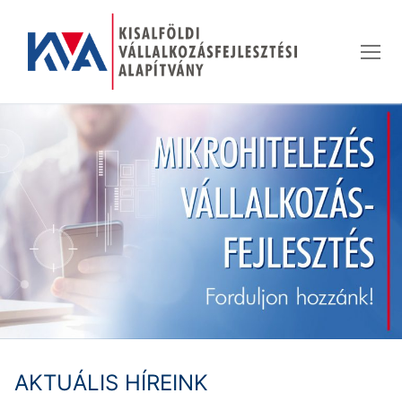
Ugrás
a
tartalomra
AKTUÁLIS HÍREINK