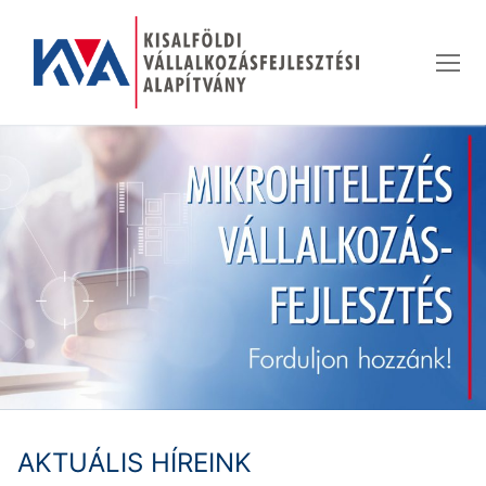
Ugrás
a
tartalomra
AKTUÁLIS HÍREINK