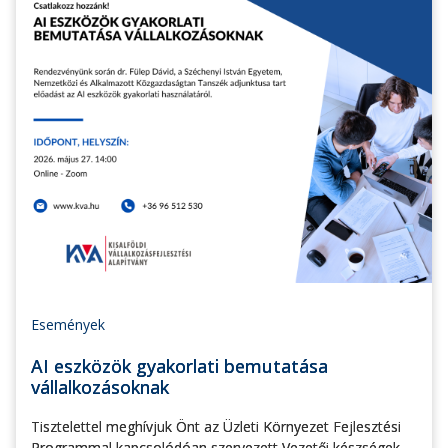
Események
AI eszközök gyakorlati bemutatása
vállalkozásoknak
Tisztelettel meghívjuk Önt az Üzleti Környezet Fejlesztési
Programmal kapcsolódóan szervezett Vezetői készségek