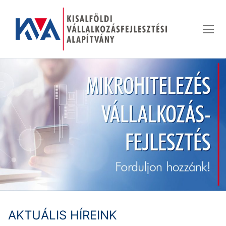
Ugrás
a
tartalomra
AKTUÁLIS HÍREINK