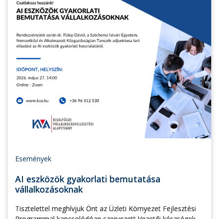
Események
AI eszközök gyakorlati bemutatása
vállalkozásoknak
Tisztelettel meghívjuk Önt az Üzleti Környezet Fejlesztési
Programmal kapcsolódóan szervezett Vezetői készségek