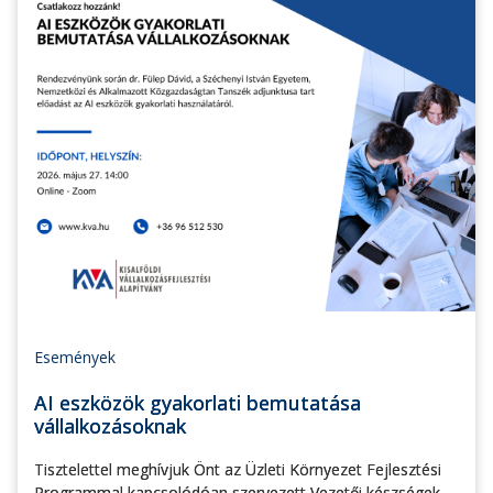
Események
AI eszközök gyakorlati bemutatása
vállalkozásoknak
Tisztelettel meghívjuk Önt az Üzleti Környezet Fejlesztési
Programmal kapcsolódóan szervezett Vezetői készségek