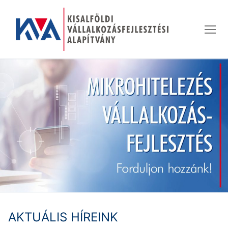
Ugrás
a
tartalomra
AKTUÁLIS HÍREINK