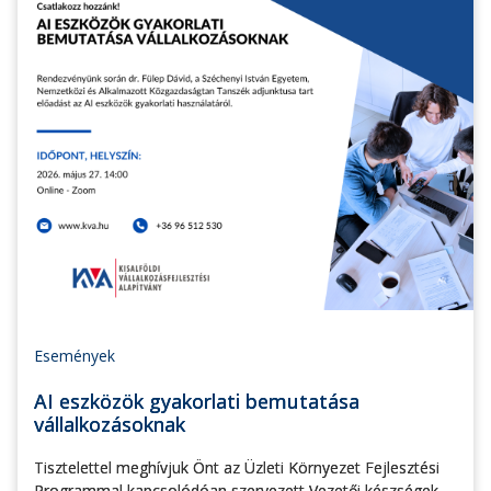
Események
AI eszközök gyakorlati bemutatása
vállalkozásoknak
Tisztelettel meghívjuk Önt az Üzleti Környezet Fejlesztési
Programmal kapcsolódóan szervezett Vezetői készségek