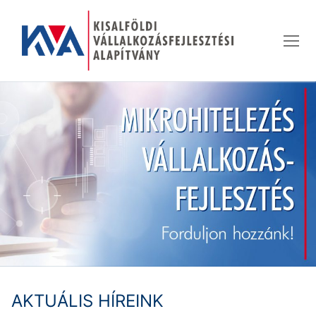
Ugrás
a
tartalomra
AKTUÁLIS HÍREINK