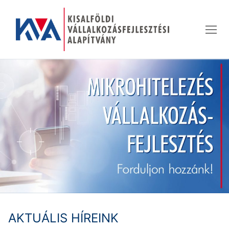
Ugrás
a
tartalomra
AKTUÁLIS HÍREINK