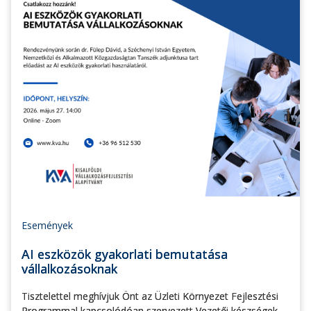
Események
AI eszközök gyakorlati bemutatása
vállalkozásoknak
Tisztelettel meghívjuk Önt az Üzleti Környezet Fejlesztési
Programmal kapcsolódóan szervezett Vezetői készségek