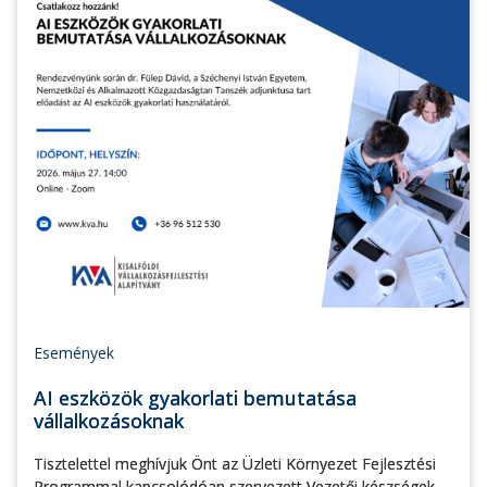
Események
AI eszközök gyakorlati bemutatása
vállalkozásoknak
Tisztelettel meghívjuk Önt az Üzleti Környezet Fejlesztési
Programmal kapcsolódóan szervezett Vezetői készségek