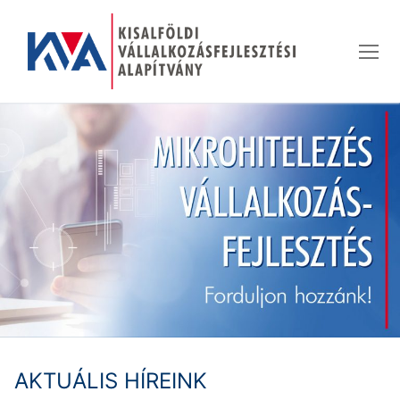
Ugrás
a
tartalomra
AKTUÁLIS HÍREINK