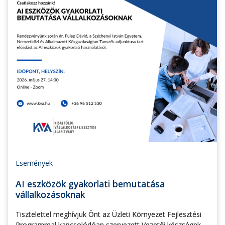
Események
AI eszközök gyakorlati bemutatása
vállalkozásoknak
Tisztelettel meghívjuk Önt az Üzleti Környezet Fejlesztési
Programmal kapcsolódóan szervezett Vezetői készségek