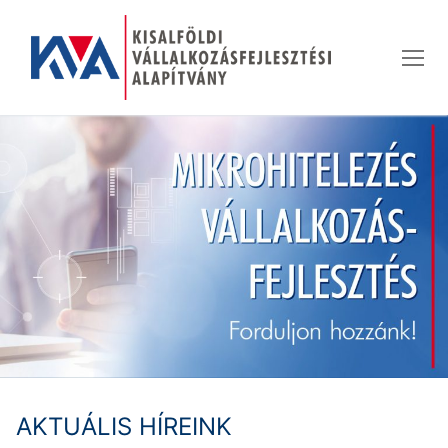
Ugrás
a
tartalomra
AKTUÁLIS HÍREINK