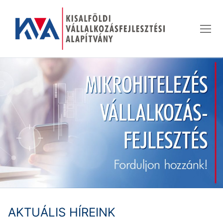
Ugrás
a
tartalomra
AKTUÁLIS HÍREINK