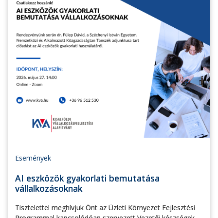
Események
AI eszközök gyakorlati bemutatása
vállalkozásoknak
Tisztelettel meghívjuk Önt az Üzleti Környezet Fejlesztési
Programmal kapcsolódóan szervezett Vezetői készségek