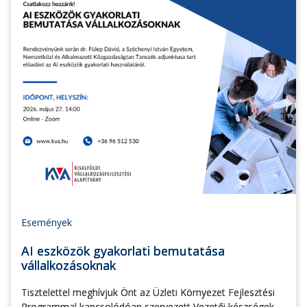
Események
AI eszközök gyakorlati bemutatása
vállalkozásoknak
Tisztelettel meghívjuk Önt az Üzleti Környezet Fejlesztési
Programmal kapcsolódóan szervezett Vezetői készségek