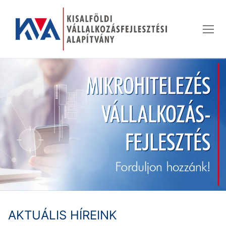
Ugrás
a
tartalomra
AKTUÁLIS HÍREINK