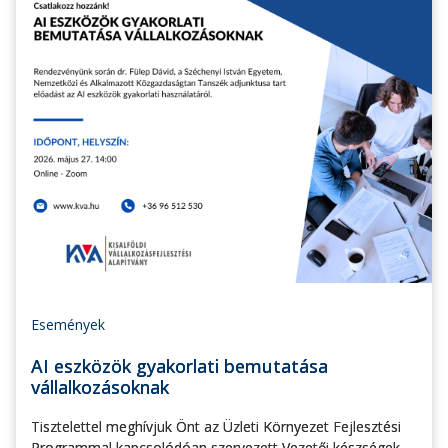
Események
AI eszközök gyakorlati bemutatása
vállalkozásoknak
Tisztelettel meghívjuk Önt az Üzleti Környezet Fejlesztési
Programmal kapcsolódóan szervezett Vezetői készségek