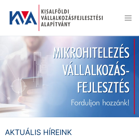
Ugrás
a
tartalomra
AKTUÁLIS HÍREINK