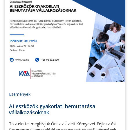
Események
AI eszközök gyakorlati bemutatása
vállalkozásoknak
Tisztelettel meghívjuk Önt az Üzleti Környezet Fejlesztési
Programmal kapcsolódóan szervezett Vezetői készségek