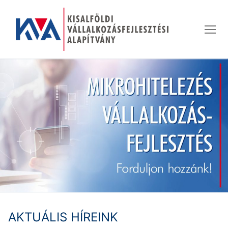
Ugrás
a
tartalomra
AKTUÁLIS HÍREINK