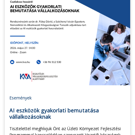
Események
AI eszközök gyakorlati bemutatása
vállalkozásoknak
Tisztelettel meghívjuk Önt az Üzleti Környezet Fejlesztési
Programmal kapcsolódóan szervezett Vezetői készségek