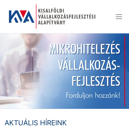
Ugrás
a
tartalomra
AKTUÁLIS HÍREINK