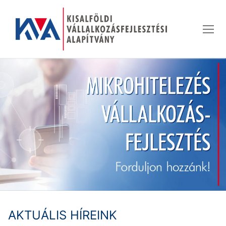
Ugrás
a
tartalomra
AKTUÁLIS HÍREINK