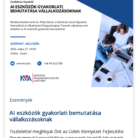
Események
AI eszközök gyakorlati bemutatása
vállalkozásoknak
Tisztelettel meghívjuk Önt az Üzleti Környezet Fejlesztési
Programmal kapcsolódóan szervezett Vezetői készségek