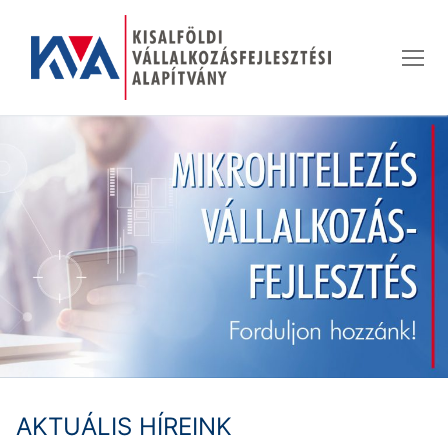
Ugrás
a
tartalomra
AKTUÁLIS HÍREINK