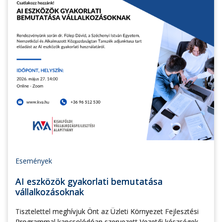
Események
AI eszközök gyakorlati bemutatása
vállalkozásoknak
Tisztelettel meghívjuk Önt az Üzleti Környezet Fejlesztési
Programmal kapcsolódóan szervezett Vezetői készségek