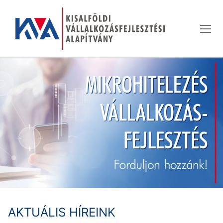
Ugrás
a
tartalomra
AKTUÁLIS HÍREINK