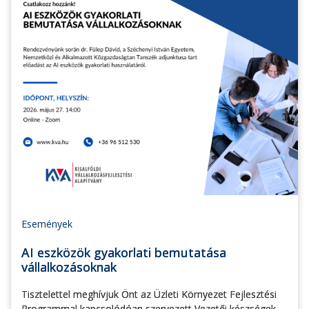
Események
AI eszközök gyakorlati bemutatása
vállalkozásoknak
Tisztelettel meghívjuk Önt az Üzleti Környezet Fejlesztési
Programmal kapcsolódóan szervezett Vezetői készségek