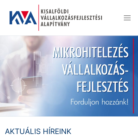
Ugrás
a
tartalomra
AKTUÁLIS HÍREINK