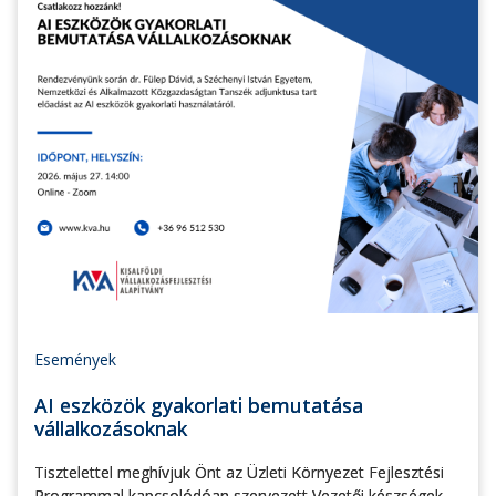
Események
AI eszközök gyakorlati bemutatása
vállalkozásoknak
Tisztelettel meghívjuk Önt az Üzleti Környezet Fejlesztési
Programmal kapcsolódóan szervezett Vezetői készségek