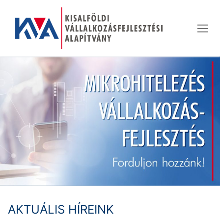
Ugrás
a
tartalomra
AKTUÁLIS HÍREINK