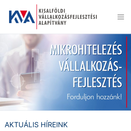
Ugrás
a
tartalomra
AKTUÁLIS HÍREINK