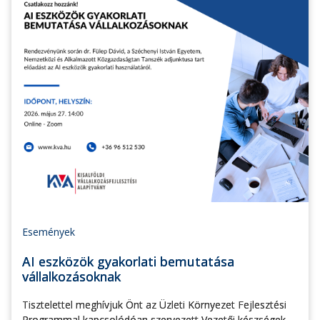
Események
AI eszközök gyakorlati bemutatása
vállalkozásoknak
Tisztelettel meghívjuk Önt az Üzleti Környezet Fejlesztési
Programmal kapcsolódóan szervezett Vezetői készségek