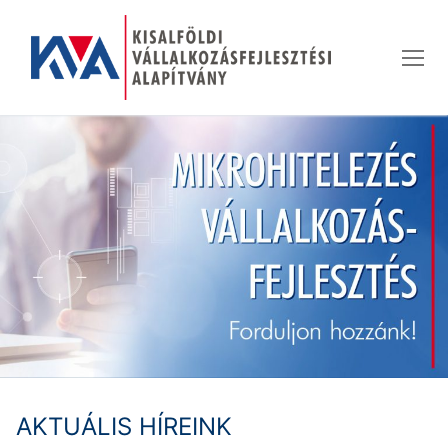
Ugrás
a
tartalomra
AKTUÁLIS HÍREINK