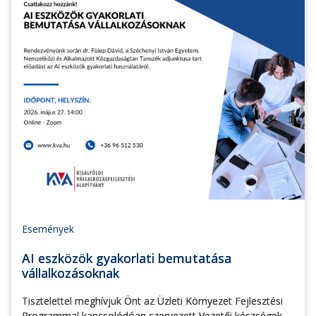
Események
AI eszközök gyakorlati bemutatása
vállalkozásoknak
Tisztelettel meghívjuk Önt az Üzleti Környezet Fejlesztési
Programmal kapcsolódóan szervezett Vezetői készségek