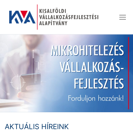
Ugrás
a
tartalomra
AKTUÁLIS HÍREINK