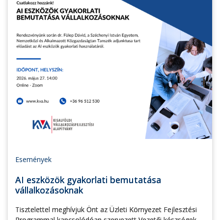
Események
AI eszközök gyakorlati bemutatása
vállalkozásoknak
Tisztelettel meghívjuk Önt az Üzleti Környezet Fejlesztési
Programmal kapcsolódóan szervezett Vezetői készségek