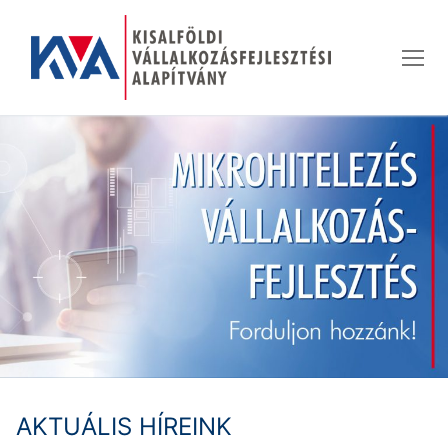
Ugrás
a
tartalomra
AKTUÁLIS HÍREINK