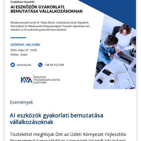
Események
AI eszközök gyakorlati bemutatása
vállalkozásoknak
Tisztelettel meghívjuk Önt az Üzleti Környezet Fejlesztési
Programmal kapcsolódóan szervezett Vezetői készségek