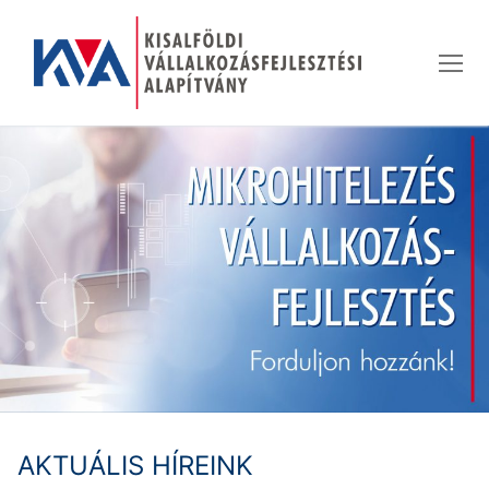
Ugrás
a
tartalomra
AKTUÁLIS HÍREINK