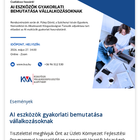
Események
AI eszközök gyakorlati bemutatása
vállalkozásoknak
Tisztelettel meghívjuk Önt az Üzleti Környezet Fejlesztési
Programmal kapcsolódóan szervezett Vezetői készségek