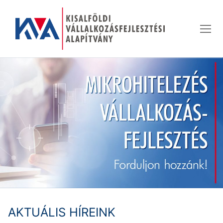
Ugrás
a
tartalomra
AKTUÁLIS HÍREINK