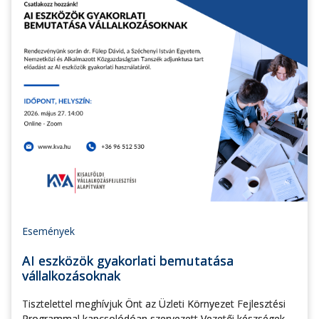
Események
AI eszközök gyakorlati bemutatása
vállalkozásoknak
Tisztelettel meghívjuk Önt az Üzleti Környezet Fejlesztési
Programmal kapcsolódóan szervezett Vezetői készségek