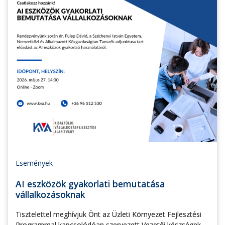
Események
AI eszközök gyakorlati bemutatása
vállalkozásoknak
Tisztelettel meghívjuk Önt az Üzleti Környezet Fejlesztési
Programmal kapcsolódóan szervezett Vezetői készségek