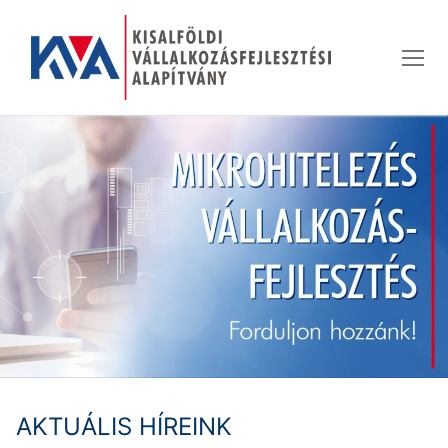
Ugrás
a
tartalomra
AKTUÁLIS HÍREINK