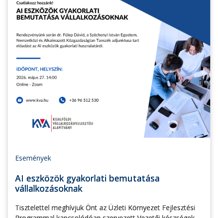
Események
AI eszközök gyakorlati bemutatása
vállalkozásoknak
Tisztelettel meghívjuk Önt az Üzleti Környezet Fejlesztési
Programmal kapcsolódóan szervezett Vezetői készségek