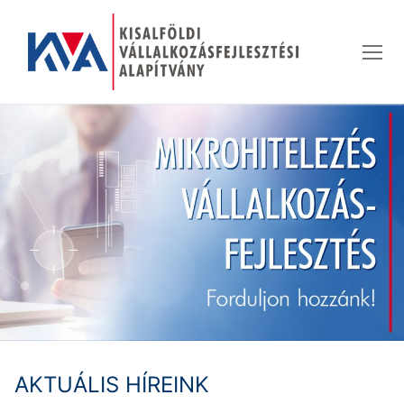
Ugrás
a
tartalomra
AKTUÁLIS HÍREINK