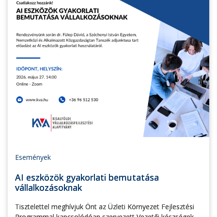
Események
AI eszközök gyakorlati bemutatása
vállalkozásoknak
Tisztelettel meghívjuk Önt az Üzleti Környezet Fejlesztési
Programmal kapcsolódóan szervezett Vezetői készségek